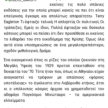
εκείνες τις πολύ σπάνιες
εκδόσεις για την οποία μπορεί κανείς να πει ότι είναι
επείγουσα, έγκαιρη και απολύτως απαραίτητη». Terry
Eagleton Τι έφταιξε τελικά; Η απληστία; Οι πολιτικοί; Οι
τράπεζες; Εμείς οι ίδιοι; Πολλά έφταιξαν και δύσκολα
κάποιος μπορεί να πείσει ότι δεν προσέθεσε κι εκείνος
το λιθαράκι του στο οικοδόμημα της Κρίσης. Όμως όλα
αυτά είναι υποσημειώσεις σε ένα μεγαλοπρεπέστερο,
σχεδόν μυθολογικό, δράμα.
Ένα οικουμενικό έπος οι ρίζες του οποίου ξεκινούν στη
Μεγάλη Ύφεση του 1929 προτού επεκταθούν στη
δεκαετία του ’70. Τότε ήταν που, όπως οι Αθηναίοι είχαν
αναγκαστεί να τρέφουν με απαίσιους «φόρους
υποτέλειας» το έγκλειστο στο Λαβύρινθο κτήνος, έτσι
κι ο υπόλοιπος κόσμος άρχισε να χρηματοδοτεί τον
αδηφάγο Παγκόσμιο Μινώταυρο – τα αμερικανικά
ελλείμματα.