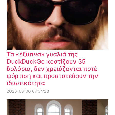
Τα «έξυπνα» γυαλιά της
DuckDuckGo κοστίζουν 35
δολάρια, δεν χρειάζονται ποτέ
φόρτιση και προστατεύουν την
ιδιωτικότητα
2026-08-06 07:34:28