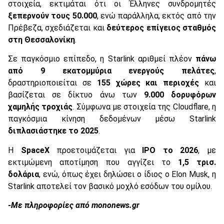
στοιχεία, εκτιμάται ότι οι Έλληνες συνδρομητές
ξεπερνούν τους 50.000
, ενώ παράλληλα, εκτός από την
Πρέβεζα, σχεδιάζεται και
δεύτερος επίγειος σταθμός
στη Θεσσαλονίκη
.
Σε παγκόσμιο επίπεδο, η Starlink αριθμεί πλέον
πάνω
από 9 εκατομμύρια ενεργούς πελάτες
,
δραστηριοποιείται σε
155 χώρες και περιοχές
και
βασίζεται σε δίκτυο άνω των
9.000 δορυφόρων
χαμηλής τροχιάς
. Σύμφωνα με στοιχεία της Cloudflare, η
παγκόσμια κίνηση δεδομένων μέσω Starlink
διπλασιάστηκε το 2025
.
Η
SpaceX
προετοιμάζεται για
IPO το 2026
, με
εκτιμώμενη αποτίμηση που αγγίζει το
1,5 τρισ.
δολάρια
, ενώ, όπως έχει δηλώσει ο ίδιος ο Elon Musk, η
Starlink αποτελεί τον βασικό μοχλό εσόδων του ομίλου.
-Με πληροφορίες από
mononews.
gr