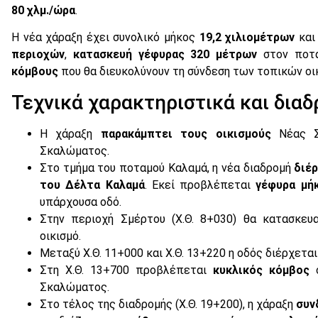
80 χλμ./ώρα
.
Η νέα χάραξη έχει συνολικό μήκος
19,2 χιλιομέτρων
και
περιοχών
,
κατασκευή γέφυρας 320 μέτρων
στον ποτα
κόμβους
που θα διευκολύνουν τη σύνδεση των τοπικών οικ
Τεχνικά χαρακτηριστικά και δια
Η χάραξη
παρακάμπτει τους οικισμούς
Νέας Σε
Σκαλώματος.
Στο τμήμα του ποταμού Καλαμά, η νέα διαδρομή
διέ
του Δέλτα Καλαμά
. Εκεί προβλέπεται
γέφυρα μήκ
υπάρχουσα οδό.
Στην περιοχή Σμέρτου (Χ.Θ. 8+030) θα κατασκευ
οικισμό.
Μεταξύ Χ.Θ. 11+000 και Χ.Θ. 13+220 η οδός διέρχετα
Στη Χ.Θ. 13+700 προβλέπεται
κυκλικός κόμβος
σ
Σκαλώματος.
Στο τέλος της διαδρομής (Χ.Θ. 19+200), η χάραξη
συν