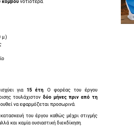
ύ κόμβου
νοτιότερα.
μ.)
ς
ίο
 ισχύει για
15 έτη
. Ο φορέας του έργου
ρισης τουλάχιστον
δύο μήνες πριν από τη
λουθεί να εφαρμόζεται προσωρινά.
 κατασκευή του έργου καθώς μέχρι στιγμής
λλά και καμία ουσιαστική διεκδίκηση.