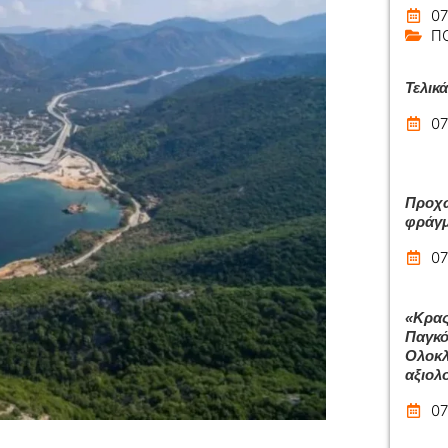
07
Π
Τελικ
07
Προχω
φράγμ
07
«Κρας
Παγκό
Ολοκλ
αξιολ
07