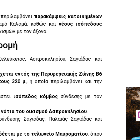
 περιλαμβάνει
παρακάμψεις κατοικημένων
μό Καλαμά, καθώς και
νέους ισόπεδους
ισμών με τον άξονα.
δρομή
λεύκειας, Ασπροκκλησίου, Σαγιάδας και
ρχεται εντός της Περιφερειακής Ζώνης Β6
ους 320 μ.
, η οποία περιλαμβάνει και την
αστεί
ισόπεδος κόμβος
σύνδεσης με τον
ι
νότια του οικισμού Ασπροκκλησίου
.
ύνδεσης Σαγιάδας, Παλαιάς Σαγιάδας και
δέεται με το τελωνείο Μαυροματίου
, όπου