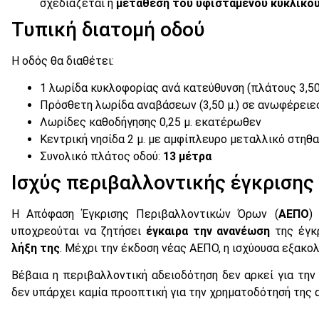
σχεδιάζεται η
μετάθεση του υφιστάμενου κυκλικο
Τυπική διατομή οδού
Η οδός θα διαθέτει:
1 λωρίδα κυκλοφορίας ανά κατεύθυνση (πλάτους 3,50 
Πρόσθετη λωρίδα αναβάσεων (3,50 μ.) σε ανωφέρειε
Λωρίδες καθοδήγησης 0,25 μ. εκατέρωθεν
Κεντρική νησίδα 2 μ. με αμφίπλευρο μεταλλικό στηθα
Συνολικό πλάτος οδού:
13 μέτρα
Ισχύς περιβαλλοντικής έγκρισης
Η Απόφαση Έγκρισης Περιβαλλοντικών Όρων (
ΑΕΠΟ
)
υποχρεούται να ζητήσει
έγκαιρα την ανανέωση
της έγκ
λήξη της
. Μέχρι την έκδοση νέας ΑΕΠΟ, η ισχύουσα εξακο
Βέβαια η περιβαλλοντική αδειοδότηση δεν αρκεί για την
δεν υπάρχει καμία προοπτική για την χρηματοδότησή της α