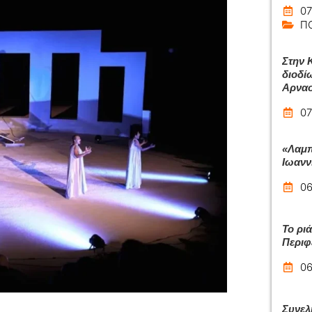
07
Π
Στην 
διοδί
Αρναο
07
«Λαμπ
Ιωανν
06
Το ρι
Περιφ
06
Συνελ