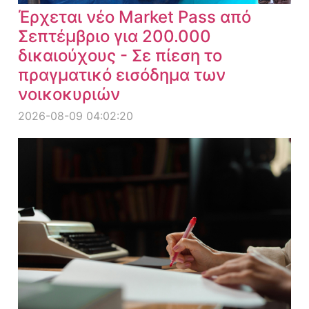
Έρχεται νέο Market Pass από
Σεπτέμβριο για 200.000
δικαιούχους - Σε πίεση το
πραγματικό εισόδημα των
νοικοκυριών
2026-08-09 04:02:20