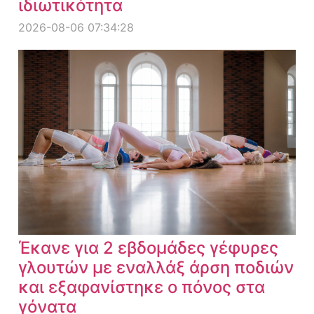
ιδιωτικότητα
2026-08-06 07:34:28
Έκανε για 2 εβδομάδες γέφυρες
γλουτών με εναλλάξ άρση ποδιών
και εξαφανίστηκε ο πόνος στα
γόνατα