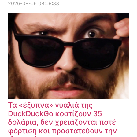
2026-08-06 08:09:33
Τα «έξυπνα» γυαλιά της
DuckDuckGo κοστίζουν 35
δολάρια, δεν χρειάζονται ποτέ
φόρτιση και προστατεύουν την