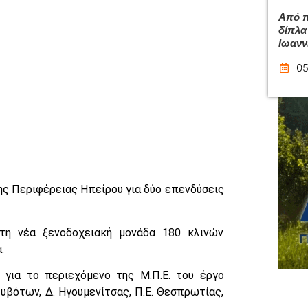
Από π
δίπλα
Ιωανν
05
της Περιφέρειας Ηπείρου για δύο επενδύσεις
τη νέα ξενοδοχειακή μονάδα 180 κλινών
.
για το περιεχόμενο της Μ.Π.Ε. του έργο
Συβότων, Δ. Ηγουμενίτσας, Π.Ε. Θεσπρωτίας,