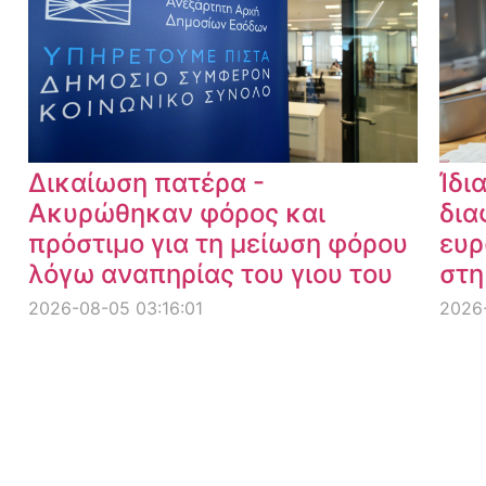
Δικαίωση πατέρα -
Ίδι
Ακυρώθηκαν φόρος και
δια
πρόστιμο για τη μείωση φόρου
ευρ
λόγω αναπηρίας του γιου του
στη
2026-08-05 03:16:01
2026-