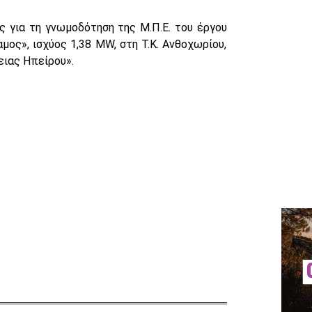
 για τη γνωμοδότηση της Μ.Π.Ε. του έργου
ς», ισχύος 1,38 MW, στη Τ.Κ. Ανθοχωρίου,
ειας Ηπείρου».