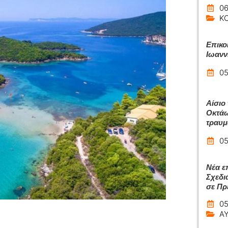
06
Κ
Επικο
Ιωανν
05
Αίσιο
Οκτάω
τραυμ
05
Νέα ε
Σχεδι
σε Πρ
05
Α