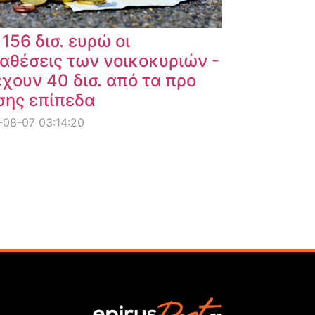
 156 δισ. ευρώ οι
αθέσεις των νοικοκυριών -
χουν 40 δισ. από τα προ
σης επίπεδα
08-07 03:14:20