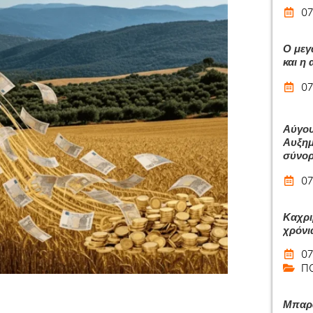
07
Ο μεγ
και η
07
Αύγου
Αυξημ
σύνο
07
Καχρι
χρόνι
07
Π
Μπαρά