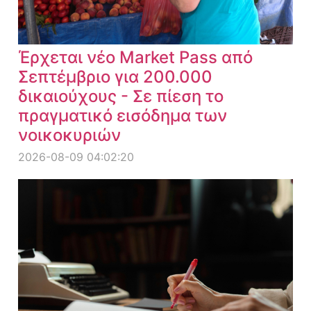
Έρχεται νέο Market Pass από
Σεπτέμβριο για 200.000
δικαιούχους - Σε πίεση το
πραγματικό εισόδημα των
νοικοκυριών
2026-08-09 04:02:20