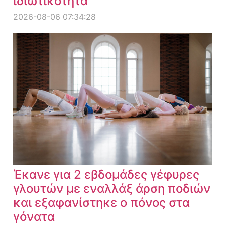
ιδιωτικότητα
2026-08-06 07:34:28
Έκανε για 2 εβδομάδες γέφυρες
γλουτών με εναλλάξ άρση ποδιών
και εξαφανίστηκε ο πόνος στα
γόνατα