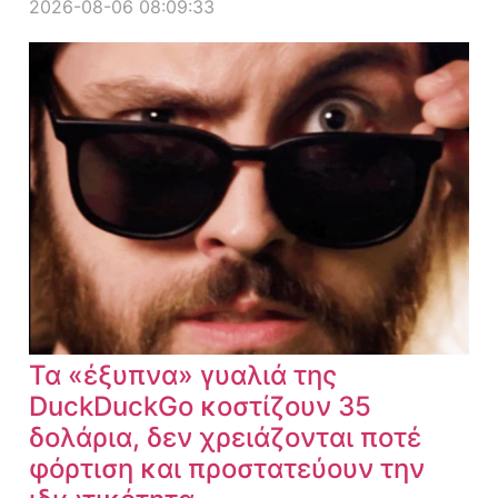
2026-08-06 08:09:33
Τα «έξυπνα» γυαλιά της
DuckDuckGo κοστίζουν 35
δολάρια, δεν χρειάζονται ποτέ
φόρτιση και προστατεύουν την