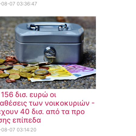
-08-07 03:36:47
 156 δισ. ευρώ οι
αθέσεις των νοικοκυριών -
χουν 40 δισ. από τα προ
σης επίπεδα
08-07 03:14:20