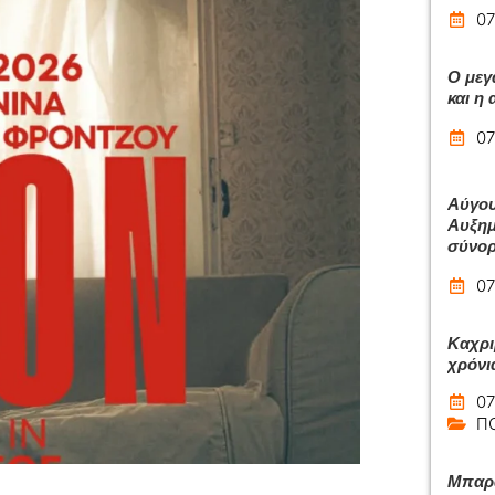
07
Ο μεγ
και η
07
Αύγου
Αυξημ
σύνο
07
Καχρι
χρόνι
07
Π
Μπαρά