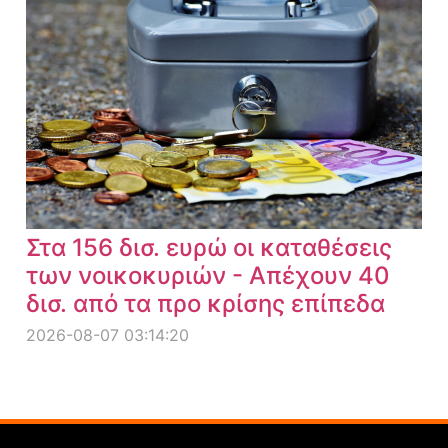
Στα 156 δισ. ευρώ οι καταθέσεις
των νοικοκυριών - Απέχουν 40
δισ. από τα προ κρίσης επίπεδα
2026-08-07 03:14:20