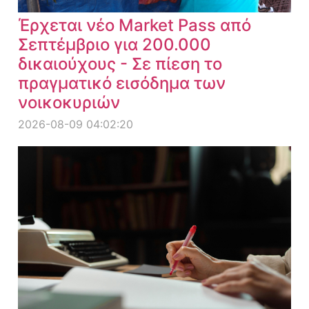
Έρχεται νέο Market Pass από
Σεπτέμβριο για 200.000
δικαιούχους - Σε πίεση το
πραγματικό εισόδημα των
νοικοκυριών
2026-08-09 04:02:20