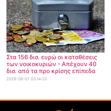
Στα 156 δισ. ευρώ οι καταθέσεις
των νοικοκυριών - Απέχουν 40
δισ. από τα προ κρίσης επίπεδα
2026-08-07 03:14:20