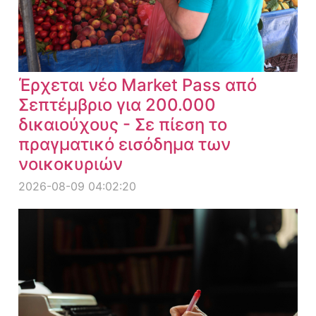
Έρχεται νέο Market Pass από
Σεπτέμβριο για 200.000
δικαιούχους - Σε πίεση το
πραγματικό εισόδημα των
νοικοκυριών
2026-08-09 04:02:20