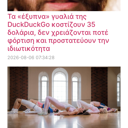
Τα «έξυπνα» γυαλιά της
DuckDuckGo κοστίζουν 35
δολάρια, δεν χρειάζονται ποτέ
φόρτιση και προστατεύουν την
ιδιωτικότητα
2026-08-06 07:34:28