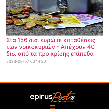
Στα 156 δισ. ευρώ οι καταθέσεις
των νοικοκυριών - Απέχουν 40
δισ. από τα προ κρίσης επίπεδα
2026-08-07 03:14:20