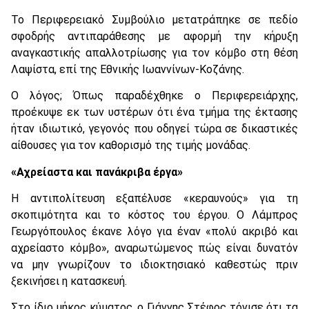
Το Περιφερειακό Συμβούλιο μετατράπηκε σε πεδίο
σφοδρής αντιπαράθεσης με αφορμή την κήρυξη
αναγκαστικής απαλλοτρίωσης για τον κόμβο στη θέση
Λαψίστα, επί της Εθνικής Ιωαννίνων-Κοζάνης.
Ο λόγος; Όπως παραδέχθηκε ο Περιφερειάρχης,
προέκυψε εκ των υστέρων ότι ένα τμήμα της έκτασης
ήταν ιδιωτικό, γεγονός που οδηγεί τώρα σε δικαστικές
αίθουσες για τον καθορισμό της τιμής μονάδας.
«Αχρείαστα και πανάκριβα έργα»
Η αντιπολίτευση εξαπέλυσε «κεραυνούς» για τη
σκοπιμότητα και το κόστος του έργου. Ο Λάμπρος
Γεωργόπουλος έκανε λόγο για έναν «πολύ ακριβό και
αχρείαστο κόμβο», αναρωτώμενος πώς είναι δυνατόν
να μην γνωρίζουν το ιδιοκτησιακό καθεστώς πριν
ξεκινήσει η κατασκευή.
Στο ίδιο μήκος κύματος, ο Γιάννης Στέφος τόνισε ότι τα