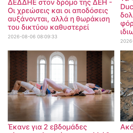
ΔΕΔΔΗΕ στον δρόμο της ΔΕΗ -
Duc
Οι χρεώσεις και οι αποδόσεις
δολ
αυξάνονται, αλλά η θωράκιση
φόρ
του δικτύου καθυστερεί
ιδι
2026-08-06 08:09:33
2026
Έκανε για 2 εβδομάδες
Ακό