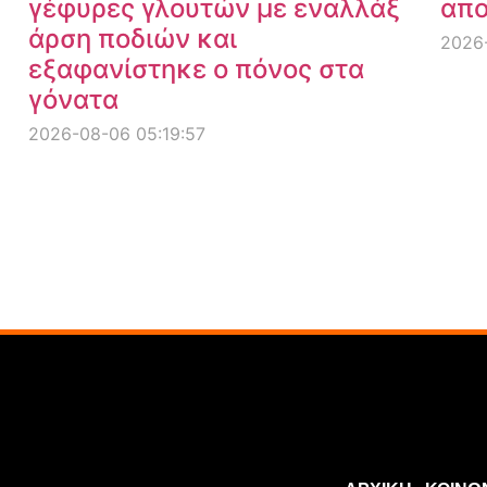
γέφυρες γλουτών με εναλλάξ
απο
άρση ποδιών και
2026-
εξαφανίστηκε ο πόνος στα
γόνατα
2026-08-06 05:19:57