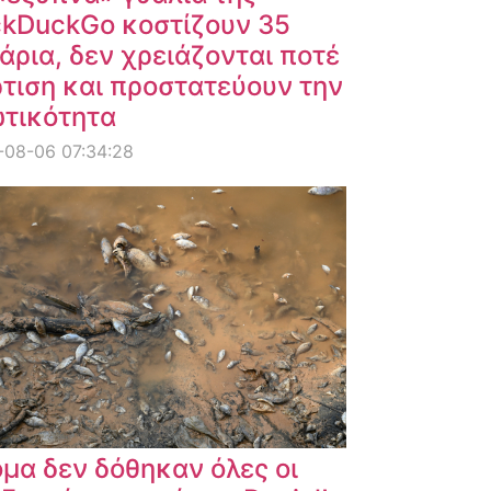
kDuckGo κοστίζουν 35
άρια, δεν χρειάζονται ποτέ
τιση και προστατεύουν την
ωτικότητα
-08-06 07:34:28
μα δεν δόθηκαν όλες οι