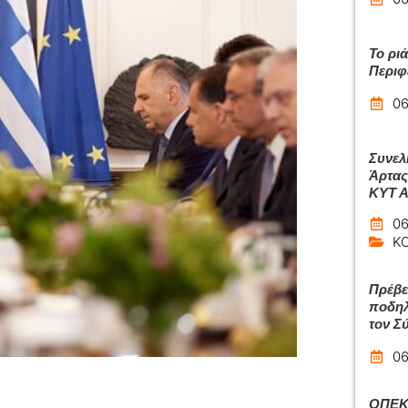
Το ρι
Περιφ
06
Συνελ
Άρτας
ΚΥΤ 
06
Κ
Πρέβε
ποδηλ
τον Σ
06
ΟΠΕΚΑ