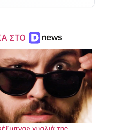
ΚΑ ΣΤΟ
«έξυπνα» γυαλιά της