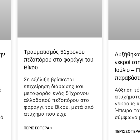
Τραυματισμός 51χρονου
ην
Αυξήθηκαν
πεζοπόρου στο φαράγγι του
νεκροί στ
Βίκου
Ιούλιο – 
παραβάσε
Σε εξέλιξη βρίσκεται
επιχείρηση διάσωσης και
ό
Αύξηση τό
μεταφοράς ενός 51χρονου
ατυχήματα
αλλοδαπού πεζοπόρου στο
νεκρούς 
φαράγγι του Βίκου, μετά από
Ήπειρο το
ατύχημα που είχε
πό
σύμφωνα μ
ΠΕΡΙΣΣΟΤΕΡΑ »
ΠΕΡΙΣΣΟΤΕΡΑ