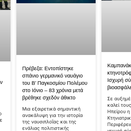
Καμπανάκι
Πρέβεζα: Εντοπίστηκε
κτηνοτρόφ
σπάνιο γερμανικό ναυάγιο
Ισχυρή σύ
ιν
του Β’ Παγκοσμίου Πολέμου
βιοασφάλε
στο Ιόνιο – 83 χρόνια μετά
βρέθηκε σχεδόν άθικτο
Σε αυξημ
καλεί του
Μια εξαιρετικά σημαντική
Ηπείρου η
ο
ανακάλυψη για την ιστορία
Κτηνιατρι
ε
της ναυσιπλοΐας και της
Περιφέρει
ενάλιας πολιτιστικής
ισχυρή σύ