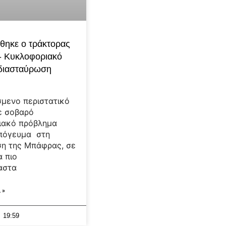
θηκε ο τράκτορας
- Κυκλοφοριακό
 διασταύρωση
μενο περιστατικό
ε σοβαρό
ιακό πρόβλημα
απόγευμα στη
η της Μπάφρας, σε
α πιο
αστα
 »
19:59