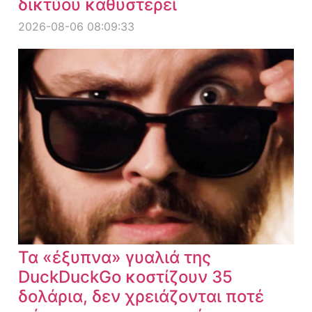
δικτύου καθυστερεί
2026-08-06 08:09:33
Τα «έξυπνα» γυαλιά της
DuckDuckGo κοστίζουν 35
δολάρια, δεν χρειάζονται ποτέ