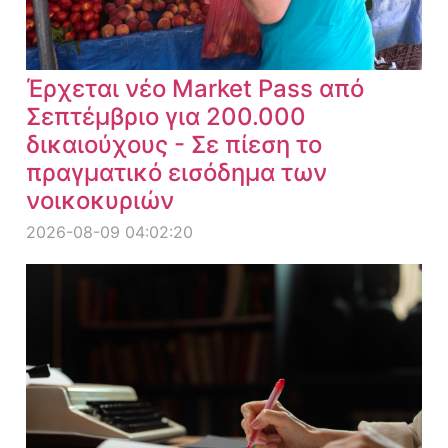
Έρχεται νέο Market Pass από
Σεπτέμβριο για 200.000
δικαιούχους - Σε πίεση το
πραγματικό εισόδημα των
νοικοκυριών
2026-08-09 04:02:20