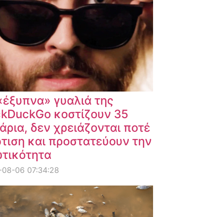
«έξυπνα» γυαλιά της
kDuckGo κοστίζουν 35
άρια, δεν χρειάζονται ποτέ
τιση και προστατεύουν την
ωτικότητα
-08-06 07:34:28