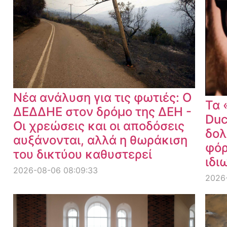
Νέα ανάλυση για τις φωτιές: Ο
Τα 
ΔΕΔΔΗΕ στον δρόμο της ΔΕΗ -
Duc
Οι χρεώσεις και οι αποδόσεις
δολ
αυξάνονται, αλλά η θωράκιση
φόρ
του δικτύου καθυστερεί
ιδι
2026-08-06 08:09:33
2026