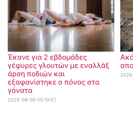
Έκανε για 2 εβδομάδες
Ακό
γέφυρες γλουτών με εναλλάξ
απο
άρση ποδιών και
2026-
εξαφανίστηκε ο πόνος στα
γόνατα
2026-08-06 05:19:57