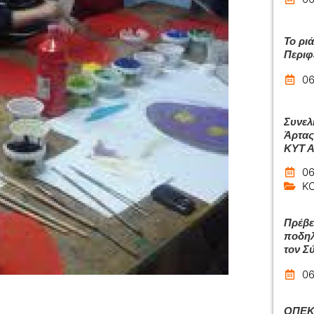
Το ρι
Περιφ
06
Συνελ
Άρτας
ΚΥΤ 
06
Κ
Πρέβε
ποδηλ
τον Σ
06
ΟΠΕΚΑ