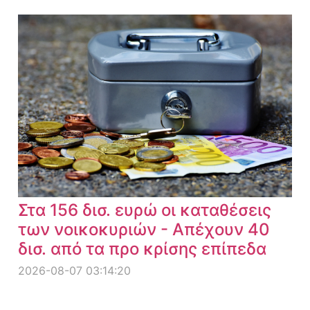
Στα 156 δισ. ευρώ οι καταθέσεις
των νοικοκυριών - Απέχουν 40
δισ. από τα προ κρίσης επίπεδα
2026-08-07 03:14:20