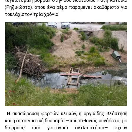
«υγειονομική βόμβα» στην οδό Αθανασίου Ραζή Κότσικα
(Ρηζικώστα), όπου ένα ρέμα παραμένει ακαθάριστο για
τουλάχιστον τρία χρόνια.
Η συσσώρευση φερτών υλικών, η οργιώδης βλάστηση
και η αποπνικτική δυσοσμία —που πιθανώς συνδέεται με
διαρροές από γειτονικό αντλιοστάσιο— έχουν