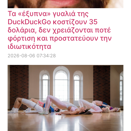
Τα «έξυπνα» γυαλιά της
DuckDuckGo κοστίζουν 35
δολάρια, δεν χρειάζονται ποτέ
φόρτιση και προστατεύουν την
ιδιωτικότητα
2026-08-06 07:34:28