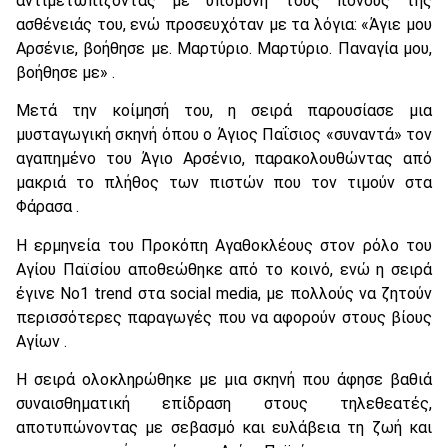
αντιμετωπίζοντας με υπομονή τους πόνους της
ασθένειάς του, ενώ προσευχόταν με τα λόγια: «Άγιε μου
Αρσένιε, βοήθησε με. Μαρτύριο. Μαρτύριο. Παναγία μου,
βοήθησε με» .​
Μετά την κοίμησή του, η σειρά παρουσίασε μια
μυσταγωγική σκηνή όπου ο Άγιος Παΐσιος «συναντά» τον
αγαπημένο του Άγιο Αρσένιο, παρακολουθώντας από
μακριά το πλήθος των πιστών που τον τιμούν στα
Φάρασα .
Η ερμηνεία του Προκόπη Αγαθοκλέους στον ρόλο του
Αγίου Παϊσίου αποθεώθηκε από το κοινό, ενώ η σειρά
έγινε Νο1 trend στα social media, με πολλούς να ζητούν
περισσότερες παραγωγές που να αφορούν στους βίους
Αγίων .​
Η σειρά ολοκληρώθηκε με μια σκηνή που άφησε βαθιά
συναισθηματική επίδραση στους τηλεθεατές,
αποτυπώνοντας με σεβασμό και ευλάβεια τη ζωή και