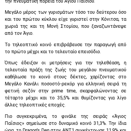
την πνευματική πορεία του Αγίου Παϊσίου.
Μεγάλο μέρος των γυρισμάτων τόσο του δεύτερου όσο
και του πρώτου κύκλου είχε γυριστεί στην Κόνιτσα, τα
χωριά της και τη Μονή Στομίου, που ξαναζωντάνεψε
από τον Άγιο.
Το τηλεοπτικό κοινό επιβράβευσε την παραγωγή από
το πρώτο μέχρι και το τελευταίο επεισόδιο.
Όπως έδειξαν οι μετρήσεις για την τηλεθέαση, η
τελευταία πράξη της ζωής του μεγάλου πνευματικού
καθήλωσε το κοινό στους δέκτες, χαρίζοντας στο
Μεγάλο Κανάλι ποσοστό-ρεκόρ για ελληνική σειρά τη
φετινή σεζόν στην prime time, σκαρφαλώνοντας σε
τέταρτο μέχρι και το 35,5% και θυμίζοντας για λίγο
άλλες τηλεοπτικές εποχές.
Πιο συγκεκριμένα, το φινάλε της σειράς «Άγιος
Παΐσιος» σημείωσε στο δυναμικό κοινό 31,3%. Την ίδια
ώρα, το Dragon’s Den στον ΑΝΤ1 συγκέντρωσε 11,9% και