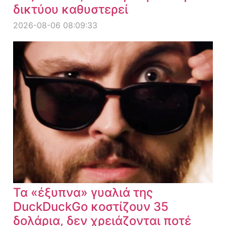
δικτύου καθυστερεί
2026-08-06 08:09:33
Τα «έξυπνα» γυαλιά της
DuckDuckGo κοστίζουν 35
δολάρια, δεν χρειάζονται ποτέ