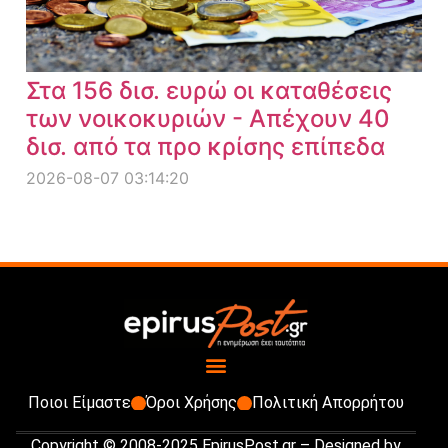
Στα 156 δισ. ευρώ οι καταθέσεις
των νοικοκυριών - Απέχουν 40
δισ. από τα προ κρίσης επίπεδα
2026-08-07 03:14:20
Ποιοι Είμαστε
Όροι Χρήσης
Πολιτική Απορρήτου
Copyright © 2008-2025 EpirusPost.gr – Designed by