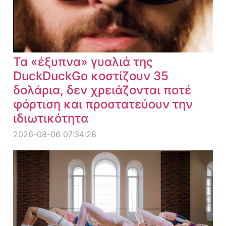
Τα «έξυπνα» γυαλιά της
DuckDuckGo κοστίζουν 35
δολάρια, δεν χρειάζονται ποτέ
φόρτιση και προστατεύουν την
ιδιωτικότητα
2026-08-06 07:34:28