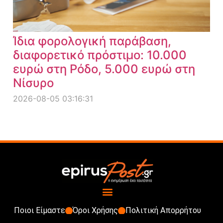
Ίδια φορολογική παράβαση,
διαφορετικό πρόστιμο: 10.000
ευρώ στη Ρόδο, 5.000 ευρώ στη
Νίσυρο
2026-08-05 03:16:31
Ποιοι Είμαστε
Όροι Χρήσης
Πολιτική Απορρήτου