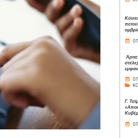
Κόνιτ
πετού
ομβρ
07
Άρτα:
στέλε
εμφαν
07
Κ
Γ. Τσί
«Αποκ
Κυβέρ
07