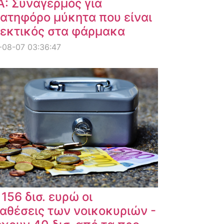
: Συναγερμός για
ατηφόρο μύκητα που είναι
εκτικός στα φάρμακα
-08-07 03:36:47
 156 δισ. ευρώ οι
αθέσεις των νοικοκυριών -