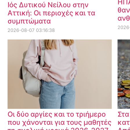
ΗΠΑ
Ιός Δυτικού Νείλου στην
θαν
Αττική: Οι περιοχές και τα
ανθ
συμπτώματα
2026
2026-08-07 03:16:38
Οι δύο αργίες και το τριήμερο
Στα
που χάνονται για τους μαθητές
κατ