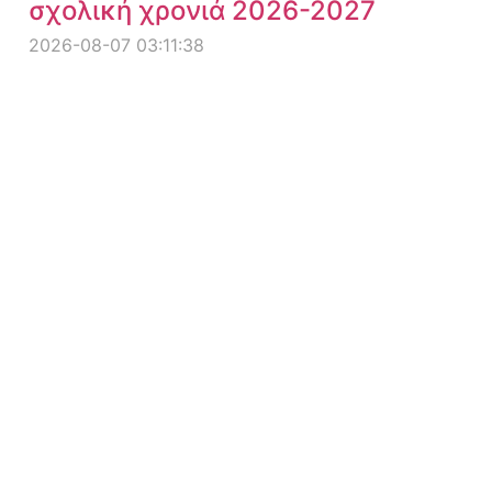
σχολική χρονιά 2026-2027
2026-08-07 03:11:38
Στα 156 δισ. ευρώ οι καταθέσεις
των νοικοκυριών - Απέχουν 40
δισ. από τα προ κρίσης επίπεδα
2026-08-07 03:14:20