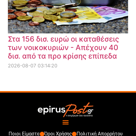
Στα 156 δισ. ευρώ οι καταθέσεις
των νοικοκυριών - Απέχουν 40
δισ. από τα προ κρίσης επίπεδα
2026-08-07 03:14:20
Ποιοι Είμαστε
Όροι Χρήσης
Πολιτική Απορρήτου