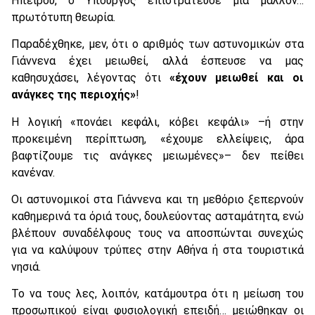
Ηπείρου, ο Υπουργός επιστράτευσε μια μάλλον…
πρωτότυπη θεωρία.
Παραδέχθηκε, μεν, ότι ο αριθμός των αστυνομικών στα
Γιάννενα έχει μειωθεί, αλλά έσπευσε να μας
καθησυχάσει, λέγοντας ότι
«έχουν μειωθεί και οι
ανάγκες της περιοχής»
!
Η λογική «πονάει κεφάλι, κόβει κεφάλι» –ή στην
προκειμένη περίπτωση, «έχουμε ελλείψεις, άρα
βαφτίζουμε τις ανάγκες μειωμένες»– δεν πείθει
κανέναν.
Οι αστυνομικοί στα Γιάννενα και τη μεθόριο ξεπερνούν
καθημερινά τα όριά τους, δουλεύοντας ασταμάτητα, ενώ
βλέπουν συναδέλφους τους να αποσπώνται συνεχώς
για να καλύψουν τρύπες στην Αθήνα ή στα τουριστικά
νησιά.
Το να τους λες, λοιπόν, κατάμουτρα ότι η μείωση του
προσωπικού είναι φυσιολογική επειδή… μειώθηκαν οι