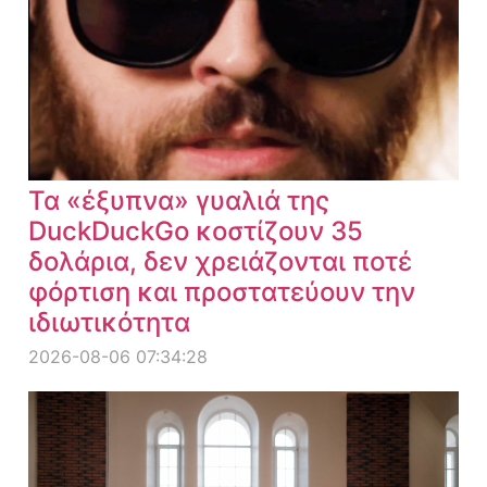
Τα «έξυπνα» γυαλιά της
DuckDuckGo κοστίζουν 35
δολάρια, δεν χρειάζονται ποτέ
φόρτιση και προστατεύουν την
ιδιωτικότητα
2026-08-06 07:34:28