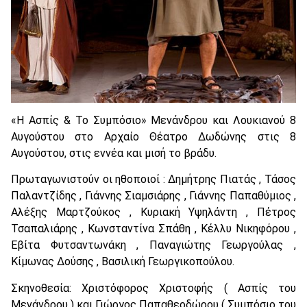
«Η Ασπίς & Το Συμπόσιο» Μενάνδρου και Λουκιανού 8
Αυγούστου στο Αρχαίο Θέατρο Δωδώνης στις 8
Αυγούστου, στις εννέα και μισή το βράδυ.
Πρωταγωνιστούν οι ηθοποιοί : Δημήτρης Πιατάς , Τάσος
Παλαντζίδης , Γιάννης Σιαμσιάρης , Γιάννης Παπαθύμιος ,
Αλέξης Μαρτζούκος , Κυριακή Υψηλάντη , Πέτρος
Τσαπαλιάρης , Κωνσταντίνα Σπάθη , Κέλλυ Νικηφόρου ,
Εβίτα Φυτσαντωνάκη , Παναγιώτης Γεωργούλας ,
Κίμωνας Δούσης , Βασιλική Γεωργικοπούλου.
Σκηνοθεσία: Χριστόφορος Χριστοφής ( Ασπίς του
Μενάνδρου ) και Γιώργος Παπαθεοδώρου ( Συμπόσιο του