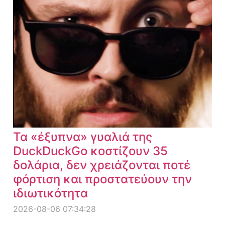
Τα «έξυπνα» γυαλιά της
DuckDuckGo κοστίζουν 35
δολάρια, δεν χρειάζονται ποτέ
φόρτιση και προστατεύουν την
ιδιωτικότητα
2026-08-06 07:34:28