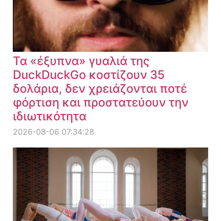
Τα «έξυπνα» γυαλιά της
DuckDuckGo κοστίζουν 35
δολάρια, δεν χρειάζονται ποτέ
φόρτιση και προστατεύουν την
ιδιωτικότητα
2026-08-06 07:34:28