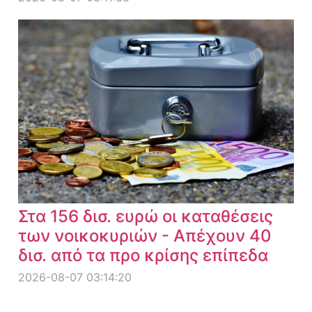
Στα 156 δισ. ευρώ οι καταθέσεις
των νοικοκυριών - Απέχουν 40
δισ. από τα προ κρίσης επίπεδα
2026-08-07 03:14:20