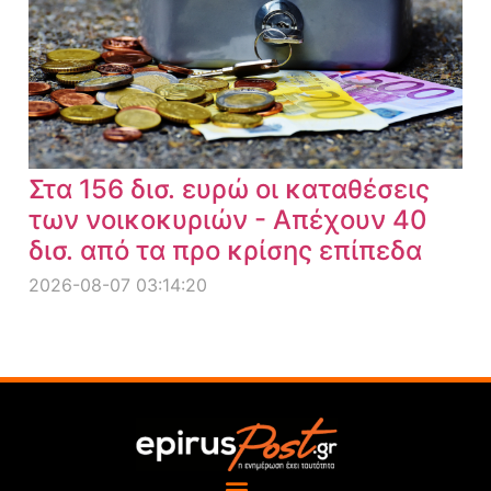
Στα 156 δισ. ευρώ οι καταθέσεις
των νοικοκυριών - Απέχουν 40
δισ. από τα προ κρίσης επίπεδα
2026-08-07 03:14:20