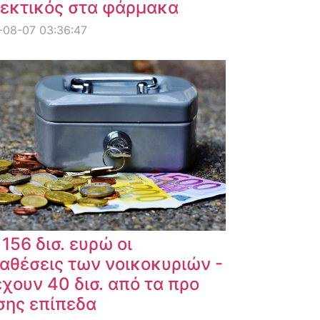
εκτικός στα φάρμακα
-08-07 03:36:47
 156 δισ. ευρώ οι
αθέσεις των νοικοκυριών -
χουν 40 δισ. από τα προ
σης επίπεδα