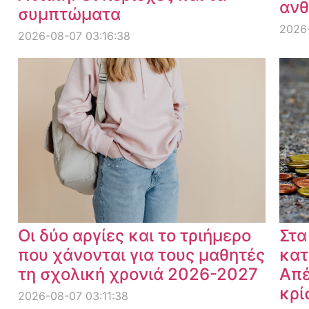
ανθ
συμπτώματα
2026
2026-08-07 03:16:38
Οι δύο αργίες και το τριήμερο
Στα
που χάνονται για τους μαθητές
κατ
τη σχολική χρονιά 2026-2027
Απέ
κρί
2026-08-07 03:11:38