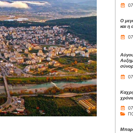
07
Ο μεγ
και η
07
Αύγου
Αυξημ
σύνο
07
Καχρι
χρόνι
07
Π
Μπαρά