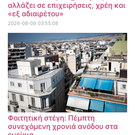
αλλάζει σε επιχειρήσεις, χρέη και
«εξ αδιαιρέτου»
2026-08-09 03:55:08
Φοιτητική στέγη: Πέμπτη
συνεχόμενη χρονιά ανόδου στα
ενοίκια