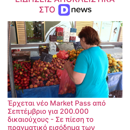
ΣΤΟ
Έρχεται νέο Market Pass από
Σεπτέμβριο για 200.000
δικαιούχους - Σε πίεση το
πραγματικό εισόδημα των