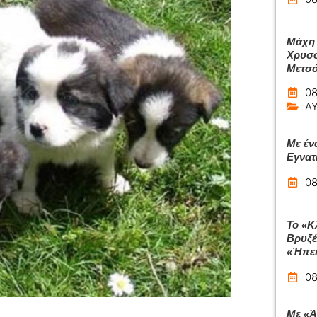
Μάχη 
Χρυσο
Μετσ
08
Α
Με έν
Εγνατ
08
Το «Κ
Βρυξέλ
«Ήπει
08
Με «Ά