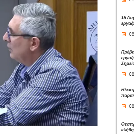
15 Αυ
εργαζ
08
Πρέβε
εργαζ
Σημεί
08
Ηλεκτ
παρακ
08
Θεσπρ
κλήθη