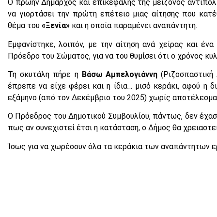
Ο πρώην Δήμαρχος και επικεφαλής της μείζονος αντιπολ
να γιορτάσει την πρώτη επέτειο μιας αίτησης που κατ
θέμα του
«Ξενία»
και η οποία παραμένει αναπάντητη.
Εμφανίστηκε, λοιπόν, με την αίτηση ανά χείρας και έν
Πρόεδρο του Σώματος, για να του θυμίσει ότι ο χρόνος κυλ
Τη σκυτάλη πήρε η
Βάσω Αμπελογιάννη
(Ριζοσπαστική 
έπρεπε να είχε φέρει και η ίδια… μισό κεράκι, αφού η δ
εξάμηνο (από τον Δεκέμβριο του 2025) χωρίς αποτέλεσμα
Ο Πρόεδρος του Δημοτικού Συμβουλίου, πάντως, δεν έχασε
πως αν συνεχιστεί έτσι η κατάσταση, ο Δήμος θα χρειαστ
Ίσως για να χωρέσουν όλα τα κεράκια των αναπάντητων 