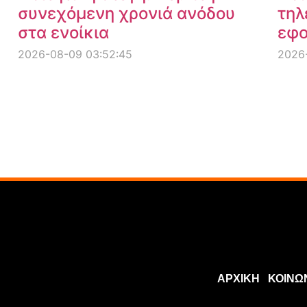
συνεχόμενη χρονιά ανόδου
τηλ
στα ενοίκια
εφο
2026-08-09 03:52:45
2026
ΑΡΧΙΚΗ
ΚΟΙΝΩ