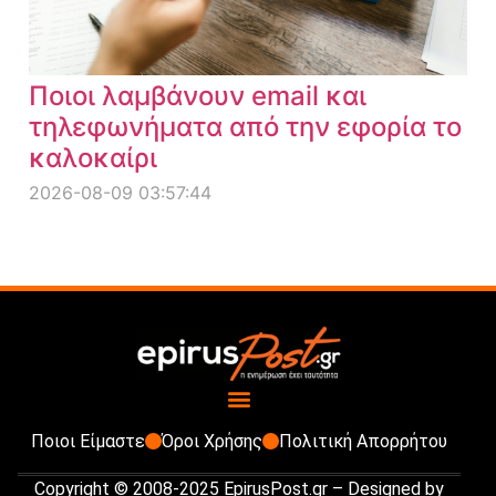
Ποιοι λαμβάνουν email και
τηλεφωνήματα από την εφορία το
καλοκαίρι
2026-08-09 03:57:44
Ποιοι Είμαστε
Όροι Χρήσης
Πολιτική Απορρήτου
Copyright © 2008-2025 EpirusPost.gr – Designed by