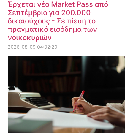
Έρχεται νέο Market Pass από
Σεπτέμβριο για 200.000
δικαιούχους - Σε πίεση το
πραγματικό εισόδημα των
νοικοκυριών
2026-08-09 04:02:20