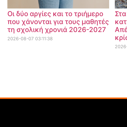
Οι δύο αργίες και το τριήμερο
Στα
που χάνονται για τους μαθητές
κατ
τη σχολική χρονιά 2026-2027
Απέ
κρί
2026-08-07 03:11:38
2026-