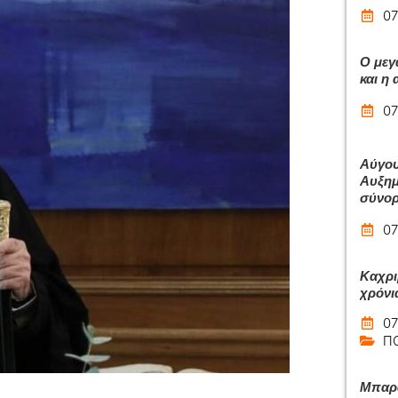
07
Ο μεγ
και η
07
Αύγου
Αυξημ
σύνο
07
Καχρι
χρόνι
07
Π
Μπαρά