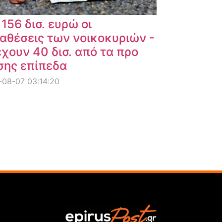
 156 δισ. ευρώ οι
αθέσεις των νοικοκυριών -
χουν 40 δισ. από τα προ
σης επίπεδα
08-07 03:14:20