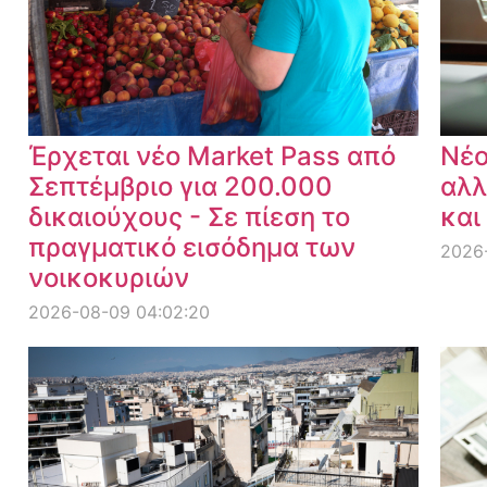
Έρχεται νέο Market Pass από
Νέο
Σεπτέμβριο για 200.000
αλλ
δικαιούχους - Σε πίεση το
και
πραγματικό εισόδημα των
2026
νοικοκυριών
2026-08-09 04:02:20