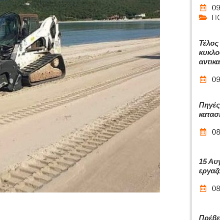
09
Π
Τέλος 
κυκλο
αντικ
09
Πηγές
κατασ
08
15 Αυ
εργαζ
08
Πρέβε