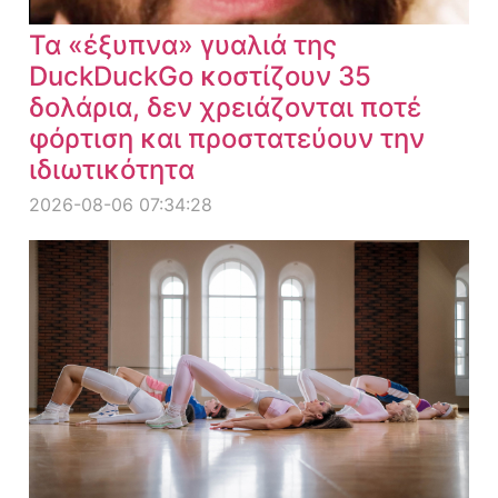
Τα «έξυπνα» γυαλιά της
DuckDuckGo κοστίζουν 35
δολάρια, δεν χρειάζονται ποτέ
φόρτιση και προστατεύουν την
ιδιωτικότητα
2026-08-06 07:34:28